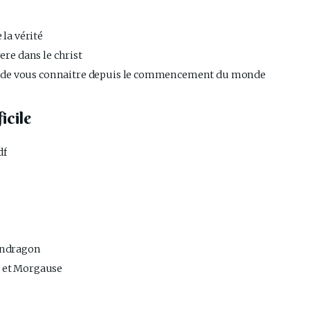
 la vérité
ere dans le christ
ion de vous connaitre depuis le commencement du monde
icile
df
endragon
 et Morgause