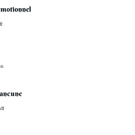
émotionnel
df
on
 rancune
pdf