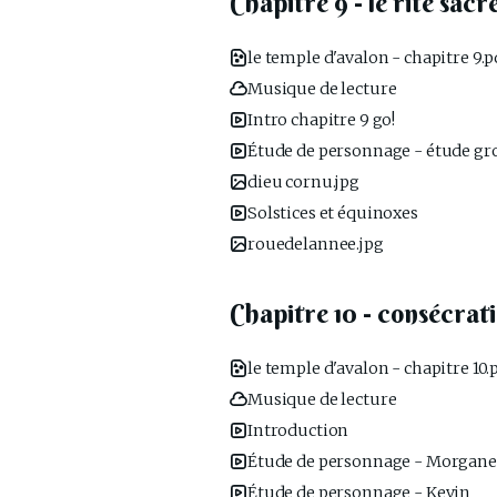
Chapitre 9 - le rite sacr
le temple d'avalon - chapitre 9.p
Musique de lecture
Intro chapitre 9 go!
Étude de personnage - étude g
dieu cornu.jpg
Solstices et équinoxes
rouedelannee.jpg
Chapitre 10 - consécrat
le temple d'avalon - chapitre 10.
Musique de lecture
Introduction
Étude de personnage - Morgane
Étude de personnage - Kevin