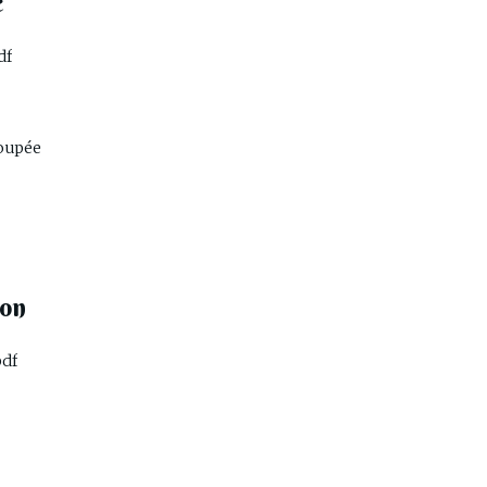
é
df
roupée
ion
pdf