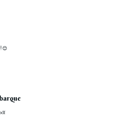
! 😊
 barque
pdf