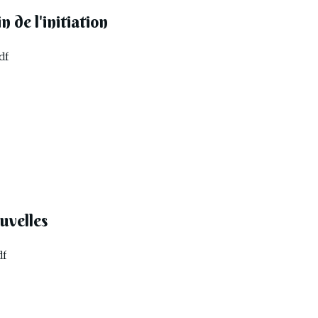
 de l'initiation
df
uvelles
df