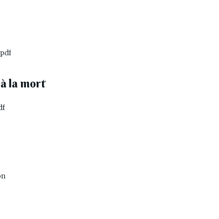
pdf
à la mort
df
on